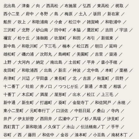
北出島
／
津秦
／
向
／
西高松
／
布施屋
／
弘西
／
東高松
／
梶取
／
西小二里
／
府中
／
冬野
／
島
／
梅原
／
土入
／
坂田
／
新在家
／
船所
／
吹上
／
和歌浦南
／
小倉
／
松江中
／
雑賀崎
／
和歌浦中
／
三沢町
／
北野
／
砂山南
／
田中町
／
本脇
／
鷹匠町
／
吉田
／
宇須
／
禰宜
／
松ケ丘
／
湊御殿
／
吹屋町
／
和田
／
布引
／
新堀東
／
新中島
／
和歌川町
／
下三毛
／
楠本
／
松江西
／
朝日
／
延時
／
雄松町
／
磯の浦
／
次郎丸
／
島崎町
／
美園町
／
吉里
／
築港
／
上野
／
大河内
／
納定
／
南出島
／
土佐町
／
平井
／
森小手穂
／
友田町
／
和歌浦西
／
出島
／
新庄
／
神波
／
北中島
／
本町
／
栗栖
／
舟津町
／
川辺
／
宇田森
／
東長町
／
北
／
吉原
／
秋葉町
／
田野
／
十二番丁
／
吐前
／
井ノ口
／
つつじが丘
／
新通
／
本渡
／
相坂
／
十番丁
／
木広町
／
満屋
／
屋形町
／
出水
／
松江
／
上三毛
／
新中通
／
新生町
／
打越町
／
葵町
／
金龍寺丁
／
和佐関戸
／
永穂
／
東小二里町
／
元町奉行丁
／
口須佐
／
中筋日延
／
桑山
／
寺内
／
井戸
／
伊太祈曽
／
西田井
／
広瀬中ノ丁
／
杉ノ馬場
／
汐見町
／
西釘貫丁
／
新和歌浦
／
久保丁
／
永山
／
伝法橋南ノ丁
／
手平
／
谷町
／
西
／
藤田
／
和佐中
／
金谷
／
湊本町
／
小豆島
／
南材木丁
／