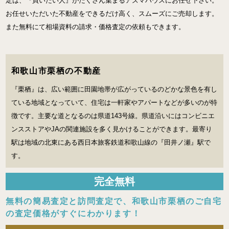
定は、『買いたい人』がたくさん集まるアズマハウスにお任せ下さい。
お任せいただいた不動産をできるだけ高く、スムーズにご売却します。
また無料にて相場資料の請求・価格査定の依頼もできます。
和歌山市栗栖の不動産
『栗栖』は、広い範囲に田園地帯が広がっているのどかな景色を有し
ている地域となっていて、住宅は一軒家やアパートなどが多いのが特
徴です。主要な道となるのは県道143号線。県道沿いにはコンビニエ
ンスストアやJAの関連施設を多く見かけることができます。最寄り
駅は地域の北東にある西日本旅客鉄道和歌山線の『田井ノ瀬』駅で
す。
完全
無料
無料の簡易査定と訪問査定で、
和歌山市栗栖のご自宅
の査定価格がすぐにわかります！