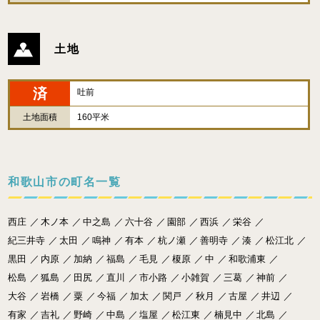
土地
済
吐前
土地面積
160平米
和歌山市の町名一覧
西庄
／
木ノ本
／
中之島
／
六十谷
／
園部
／
西浜
／
栄谷
／
紀三井寺
／
太田
／
鳴神
／
有本
／
杭ノ瀬
／
善明寺
／
湊
／
松江北
／
黒田
／
内原
／
加納
／
福島
／
毛見
／
榎原
／
中
／
和歌浦東
／
松島
／
狐島
／
田尻
／
直川
／
市小路
／
小雑賀
／
三葛
／
神前
／
大谷
／
岩橋
／
粟
／
今福
／
加太
／
関戸
／
秋月
／
古屋
／
井辺
／
有家
／
吉礼
／
野崎
／
中島
／
塩屋
／
松江東
／
楠見中
／
北島
／