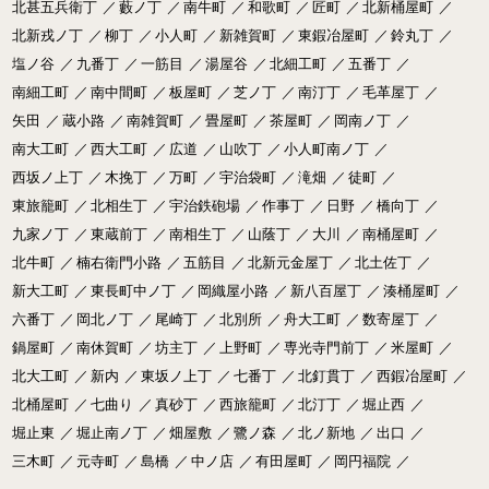
北甚五兵衛丁
／
藪ノ丁
／
南牛町
／
和歌町
／
匠町
／
北新桶屋町
／
北新戎ノ丁
／
柳丁
／
小人町
／
新雑賀町
／
東鍜冶屋町
／
鈴丸丁
／
塩ノ谷
／
九番丁
／
一筋目
／
湯屋谷
／
北細工町
／
五番丁
／
南細工町
／
南中間町
／
板屋町
／
芝ノ丁
／
南汀丁
／
毛革屋丁
／
矢田
／
蔵小路
／
南雑賀町
／
畳屋町
／
茶屋町
／
岡南ノ丁
／
南大工町
／
西大工町
／
広道
／
山吹丁
／
小人町南ノ丁
／
西坂ノ上丁
／
木挽丁
／
万町
／
宇治袋町
／
滝畑
／
徒町
／
東旅籠町
／
北相生丁
／
宇治鉄砲場
／
作事丁
／
日野
／
橋向丁
／
九家ノ丁
／
東蔵前丁
／
南相生丁
／
山蔭丁
／
大川
／
南桶屋町
／
北牛町
／
楠右衛門小路
／
五筋目
／
北新元金屋丁
／
北土佐丁
／
新大工町
／
東長町中ノ丁
／
岡織屋小路
／
新八百屋丁
／
湊桶屋町
／
六番丁
／
岡北ノ丁
／
尾崎丁
／
北別所
／
舟大工町
／
数寄屋丁
／
鍋屋町
／
南休賀町
／
坊主丁
／
上野町
／
専光寺門前丁
／
米屋町
／
北大工町
／
新内
／
東坂ノ上丁
／
七番丁
／
北釘貫丁
／
西鍜冶屋町
／
北桶屋町
／
七曲り
／
真砂丁
／
西旅籠町
／
北汀丁
／
堀止西
／
堀止東
／
堀止南ノ丁
／
畑屋敷
／
鷺ノ森
／
北ノ新地
／
出口
／
三木町
／
元寺町
／
島橋
／
中ノ店
／
有田屋町
／
岡円福院
／