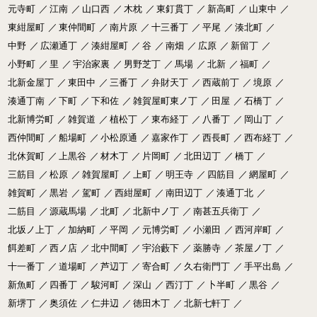
元寺町
／
江南
／
山口西
／
木枕
／
東釘貫丁
／
新高町
／
山東中
／
東紺屋町
／
東仲間町
／
南片原
／
十三番丁
／
平尾
／
湊北町
／
中野
／
広瀬通丁
／
湊紺屋町
／
谷
／
南畑
／
広原
／
新留丁
／
小野町
／
里
／
宇治家裏
／
男野芝丁
／
馬場
／
北新
／
福町
／
北新金屋丁
／
東田中
／
三番丁
／
弁財天丁
／
西蔵前丁
／
境原
／
湊通丁南
／
下町
／
下和佐
／
雑賀屋町東ノ丁
／
田屋
／
石橋丁
／
北新博労町
／
雑賀道
／
植松丁
／
東布経丁
／
八番丁
／
岡山丁
／
西仲間町
／
船場町
／
小松原通
／
嘉家作丁
／
西長町
／
西布経丁
／
北休賀町
／
上黒谷
／
材木丁
／
片岡町
／
北田辺丁
／
橋丁
／
三筋目
／
松原
／
雑賀屋町
／
上町
／
明王寺
／
四筋目
／
網屋町
／
雑賀町
／
黒岩
／
駕町
／
西紺屋町
／
南田辺丁
／
湊通丁北
／
二筋目
／
源蔵馬場
／
北町
／
北新中ノ丁
／
南甚五兵衛丁
／
北坂ノ上丁
／
加納町
／
平岡
／
元博労町
／
小瀬田
／
西河岸町
／
餌差町
／
西ノ店
／
北中間町
／
宇治藪下
／
薬勝寺
／
茶屋ノ丁
／
十一番丁
／
道場町
／
芦辺丁
／
寄合町
／
久右衛門丁
／
手平出島
／
新魚町
／
四番丁
／
駿河町
／
深山
／
西汀丁
／
卜半町
／
黒谷
／
新堺丁
／
奥須佐
／
仁井辺
／
徳田木丁
／
北新七軒丁
／