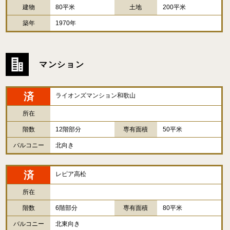
建物
80平米
土地
200平米
築年
1970年
マンション
済
ライオンズマンション和歌山
所在
階数
12階部分
専有面積
50平米
バルコニー
北向き
済
レピア高松
所在
階数
6階部分
専有面積
80平米
バルコニー
北東向き