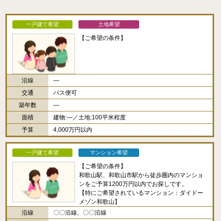
一戸建て希望
土地希望
【ご希望の条件】
沿線
―
交通
バス便可
築年数
―
面積
建物:―／土地:100平米程度
予算
4,000万円以内
一戸建て希望
マンション希望
【ご希望の条件】
和歌山駅、和歌山市駅から徒歩圏内のマンショ
ンをご予算1200万円以内でお探しです。
【特にご希望されているマンション：ダイドー
メゾン和歌山】
沿線
〇〇沿線、〇〇沿線