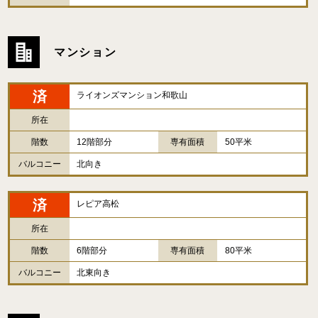
マンション
済
ライオンズマンション和歌山
所在
階数
12階部分
専有面積
50平米
バルコニー
北向き
済
レピア高松
所在
階数
6階部分
専有面積
80平米
バルコニー
北東向き