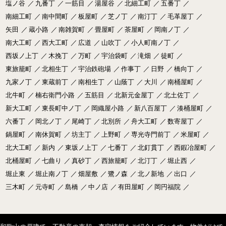
塩ノ谷
／
九番丁
／
一筋目
／
湯屋谷
／
北細工町
／
五番丁
／
南細工町
／
南中間町
／
板屋町
／
芝ノ丁
／
南汀丁
／
毛革屋丁
／
矢田
／
蔵小路
／
南雑賀町
／
畳屋町
／
茶屋町
／
岡南ノ丁
／
南大工町
／
西大工町
／
広道
／
山吹丁
／
小人町南ノ丁
／
西坂ノ上丁
／
木挽丁
／
万町
／
宇治袋町
／
滝畑
／
徒町
／
東旅籠町
／
北相生丁
／
宇治鉄砲場
／
作事丁
／
日野
／
橋向丁
／
九家ノ丁
／
東蔵前丁
／
南相生丁
／
山蔭丁
／
大川
／
南桶屋町
／
北牛町
／
楠右衛門小路
／
五筋目
／
北新元金屋丁
／
北土佐丁
／
新大工町
／
東長町中ノ丁
／
岡織屋小路
／
新八百屋丁
／
湊桶屋町
／
六番丁
／
岡北ノ丁
／
尾崎丁
／
北別所
／
舟大工町
／
数寄屋丁
／
鍋屋町
／
南休賀町
／
坊主丁
／
上野町
／
専光寺門前丁
／
米屋町
／
北大工町
／
新内
／
東坂ノ上丁
／
七番丁
／
北釘貫丁
／
西鍜冶屋町
／
北桶屋町
／
七曲り
／
真砂丁
／
西旅籠町
／
北汀丁
／
堀止西
／
堀止東
／
堀止南ノ丁
／
畑屋敷
／
鷺ノ森
／
北ノ新地
／
出口
／
三木町
／
元寺町
／
島橋
／
中ノ店
／
有田屋町
／
岡円福院
／