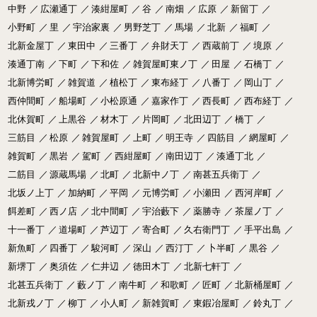
中野
／
広瀬通丁
／
湊紺屋町
／
谷
／
南畑
／
広原
／
新留丁
／
小野町
／
里
／
宇治家裏
／
男野芝丁
／
馬場
／
北新
／
福町
／
北新金屋丁
／
東田中
／
三番丁
／
弁財天丁
／
西蔵前丁
／
境原
／
湊通丁南
／
下町
／
下和佐
／
雑賀屋町東ノ丁
／
田屋
／
石橋丁
／
北新博労町
／
雑賀道
／
植松丁
／
東布経丁
／
八番丁
／
岡山丁
／
西仲間町
／
船場町
／
小松原通
／
嘉家作丁
／
西長町
／
西布経丁
／
北休賀町
／
上黒谷
／
材木丁
／
片岡町
／
北田辺丁
／
橋丁
／
三筋目
／
松原
／
雑賀屋町
／
上町
／
明王寺
／
四筋目
／
網屋町
／
雑賀町
／
黒岩
／
駕町
／
西紺屋町
／
南田辺丁
／
湊通丁北
／
二筋目
／
源蔵馬場
／
北町
／
北新中ノ丁
／
南甚五兵衛丁
／
北坂ノ上丁
／
加納町
／
平岡
／
元博労町
／
小瀬田
／
西河岸町
／
餌差町
／
西ノ店
／
北中間町
／
宇治藪下
／
薬勝寺
／
茶屋ノ丁
／
十一番丁
／
道場町
／
芦辺丁
／
寄合町
／
久右衛門丁
／
手平出島
／
新魚町
／
四番丁
／
駿河町
／
深山
／
西汀丁
／
卜半町
／
黒谷
／
新堺丁
／
奥須佐
／
仁井辺
／
徳田木丁
／
北新七軒丁
／
北甚五兵衛丁
／
藪ノ丁
／
南牛町
／
和歌町
／
匠町
／
北新桶屋町
／
北新戎ノ丁
／
柳丁
／
小人町
／
新雑賀町
／
東鍜冶屋町
／
鈴丸丁
／