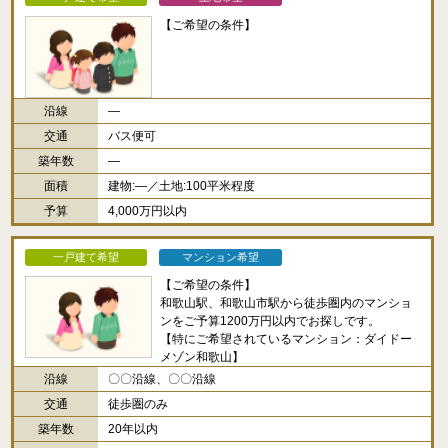
【ご希望の条件】
沿線
―
交通
バス便可
築年数
―
面積
建物:―／土地:100平米程度
予算
4,000万円以内
一戸建て希望
マンション希望
【ご希望の条件】
和歌山駅、和歌山市駅から徒歩圏内のマンショ
ンをご予算1200万円以内でお探しです。
【特にご希望されているマンション：ダイドー
メゾン和歌山】
沿線
〇〇沿線、〇〇沿線
交通
徒歩圏のみ
築年数
20年以内