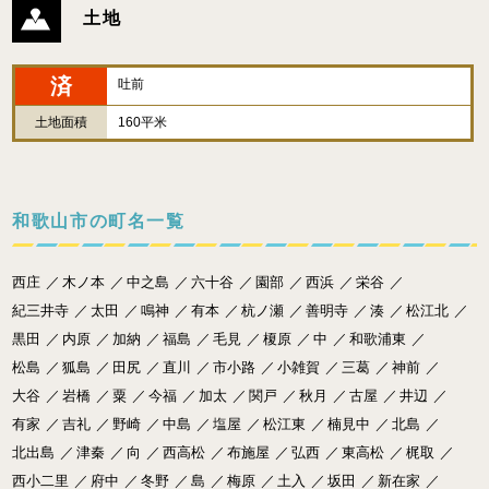
土地
済
吐前
土地面積
160平米
和歌山市の町名一覧
西庄
／
木ノ本
／
中之島
／
六十谷
／
園部
／
西浜
／
栄谷
／
紀三井寺
／
太田
／
鳴神
／
有本
／
杭ノ瀬
／
善明寺
／
湊
／
松江北
／
黒田
／
内原
／
加納
／
福島
／
毛見
／
榎原
／
中
／
和歌浦東
／
松島
／
狐島
／
田尻
／
直川
／
市小路
／
小雑賀
／
三葛
／
神前
／
大谷
／
岩橋
／
粟
／
今福
／
加太
／
関戸
／
秋月
／
古屋
／
井辺
／
有家
／
吉礼
／
野崎
／
中島
／
塩屋
／
松江東
／
楠見中
／
北島
／
北出島
／
津秦
／
向
／
西高松
／
布施屋
／
弘西
／
東高松
／
梶取
／
西小二里
／
府中
／
冬野
／
島
／
梅原
／
土入
／
坂田
／
新在家
／