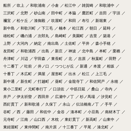
船所
／
吹上
／
和歌浦南
／
小倉
／
松江中
／
雑賀崎
／
和歌浦中
／
三沢町
／
北野
／
砂山南
／
田中町
／
本脇
／
鷹匠町
／
吉田
／
宇須
／
禰宜
／
松ケ丘
／
湊御殿
／
吹屋町
／
和田
／
布引
／
新堀東
／
新中島
／
和歌川町
／
下三毛
／
楠本
／
松江西
／
朝日
／
延時
／
雄松町
／
磯の浦
／
次郎丸
／
島崎町
／
美園町
／
吉里
／
築港
／
上野
／
大河内
／
納定
／
南出島
／
土佐町
／
平井
／
森小手穂
／
友田町
／
和歌浦西
／
出島
／
新庄
／
神波
／
北中島
／
本町
／
栗栖
／
舟津町
／
川辺
／
宇田森
／
東長町
／
北
／
吉原
／
秋葉町
／
田野
／
十二番丁
／
吐前
／
井ノ口
／
つつじが丘
／
新通
／
本渡
／
相坂
／
十番丁
／
木広町
／
満屋
／
屋形町
／
出水
／
松江
／
上三毛
／
新中通
／
新生町
／
打越町
／
葵町
／
金龍寺丁
／
和佐関戸
／
永穂
／
東小二里町
／
元町奉行丁
／
口須佐
／
中筋日延
／
桑山
／
寺内
／
井戸
／
伊太祈曽
／
西田井
／
広瀬中ノ丁
／
杉ノ馬場
／
汐見町
／
西釘貫丁
／
新和歌浦
／
久保丁
／
永山
／
伝法橋南ノ丁
／
手平
／
谷町
／
西
／
藤田
／
和佐中
／
金谷
／
湊本町
／
小豆島
／
南材木丁
／
元寺町
／
江南
／
山口西
／
木枕
／
東釘貫丁
／
新高町
／
山東中
／
東紺屋町
／
東仲間町
／
南片原
／
十三番丁
／
平尾
／
湊北町
／