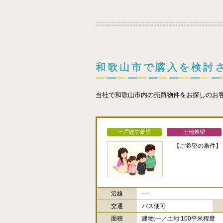
和歌山市で購入を検討
当社で和歌山市内の売買物件をお探しのお
一戸建て希望
土地希望
【ご希望の条件】
沿線
―
交通
バス便可
面積
建物:―／土地:100平米程度