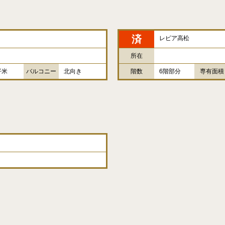
済
レピア高松
所在
平米
バルコニー
北向き
階数
6階部分
専有面積