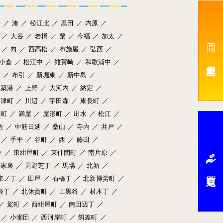
寺
／
湊
／
松江北
／
黒田
／
内原
／
／
大谷
／
岩橋
／
粟
／
今福
／
加太
／
／
向
／
西高松
／
布施屋
／
弘西
／
小倉
／
松江中
／
雑賀崎
／
和歌浦中
／
田
／
布引
／
新堀東
／
新中島
／
築港
／
上野
／
大河内
／
納定
／
舟津町
／
川辺
／
宇田森
／
東長町
／
広町
／
満屋
／
屋形町
／
出水
／
松江
／
佐
／
中筋日延
／
桑山
／
寺内
／
井戸
／
／
手平
／
谷町
／
西
／
藤田
／
中
／
東紺屋町
／
東仲間町
／
南片原
／
治家裏
／
男野芝丁
／
馬場
／
北新
／
東ノ丁
／
田屋
／
石橋丁
／
北新博労町
／
経丁
／
北休賀町
／
上黒谷
／
材木丁
／
／
駕町
／
西紺屋町
／
南田辺丁
／
／
小瀬田
／
西河岸町
／
餌差町
／