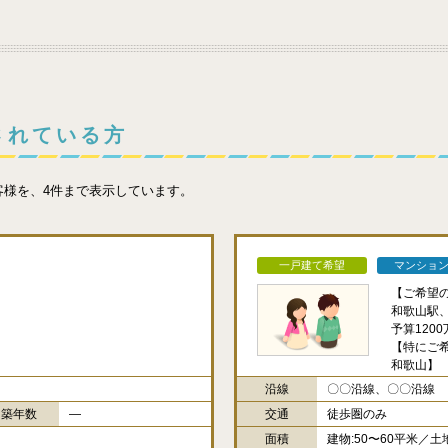
されている方
客様を、4件まで表示しています。
一戸建て希望
マンショ
【ご希望
和歌山駅
予算120
【特にご
和歌山】
沿線
〇〇沿線、〇〇沿線
築年数
―
交通
徒歩圏のみ
面積
建物:50〜60平米／土