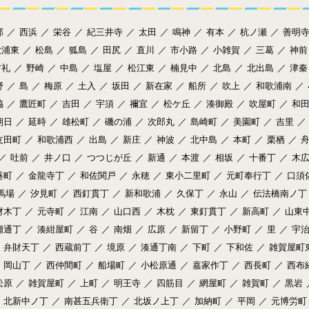
部
／
西浜
／
栄谷
／
紀三井寺
／
太田
／
鳴神
／
有本
／
杭ノ瀬
／
善明
歌浦東
／
松島
／
狐島
／
田尻
／
直川
／
市小路
／
小雑賀
／
三葛
／
神前
吉礼
／
野崎
／
中島
／
塩屋
／
松江東
／
楠見中
／
北島
／
北出島
／
津秦
野
／
島
／
梅原
／
土入
／
坂田
／
新在家
／
船所
／
吹上
／
和歌浦南
／
脇
／
鷹匠町
／
吉田
／
宇須
／
禰宜
／
松ケ丘
／
湊御殿
／
吹屋町
／
和
朝日
／
延時
／
雄松町
／
磯の浦
／
次郎丸
／
島崎町
／
美園町
／
吉里
／
友田町
／
和歌浦西
／
出島
／
新庄
／
神波
／
北中島
／
本町
／
栗栖
／
／
吐前
／
井ノ口
／
つつじが丘
／
新通
／
本渡
／
相坂
／
十番丁
／
木
葵町
／
金龍寺丁
／
和佐関戸
／
永穂
／
東小二里町
／
元町奉行丁
／
口須
馬場
／
汐見町
／
西釘貫丁
／
新和歌浦
／
久保丁
／
永山
／
伝法橋南ノ丁
材木丁
／
元寺町
／
江南
／
山口西
／
木枕
／
東釘貫丁
／
新高町
／
山東
瀬通丁
／
湊紺屋町
／
谷
／
南畑
／
広原
／
新留丁
／
小野町
／
里
／
宇
弁財天丁
／
西蔵前丁
／
境原
／
湊通丁南
／
下町
／
下和佐
／
雑賀屋町
岡山丁
／
西仲間町
／
船場町
／
小松原通
／
嘉家作丁
／
西長町
／
西布
松原
／
雑賀屋町
／
上町
／
明王寺
／
四筋目
／
網屋町
／
雑賀町
／
黒岩
北新中ノ丁
／
南甚五兵衛丁
／
北坂ノ上丁
／
加納町
／
平岡
／
元博労町