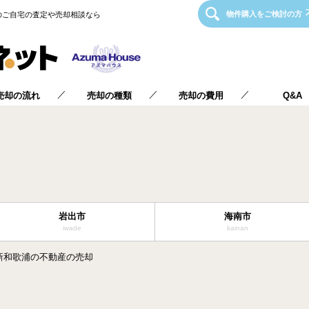
物件購入をご検討の方
のご自宅の査定や売却相談なら
／
／
／
売却の流れ
売却の種類
売却の費用
Q&A
岩出市
海南市
iwade
kainan
新和歌浦の不動産の売却