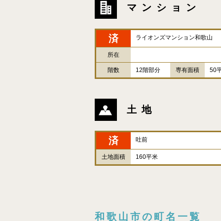
マンション
済
ライオンズマンション和歌山
所在
階数
12階部分
専有面積
50
土地
済
吐前
土地面積
160平米
和歌山市の町名一覧