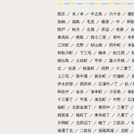
西庄
／
木ノ本
／
中之島
／
六十谷
／
園
加納
／
福島
／
毛見
／
榎原
／
中
／
和
関戸
／
秋月
／
古屋
／
井辺
／
有家
／
東高松
／
梶取
／
西小二里
／
府中
／
冬
三沢町
／
北野
／
砂山南
／
田中町
／
本
和歌川町
／
下三毛
／
楠本
／
松江西
／
南出島
／
土佐町
／
平井
／
森小手穂
／
北
／
吉原
／
秋葉町
／
田野
／
十二番丁
上三毛
／
新中通
／
新生町
／
打越町
／
伊太祈曽
／
西田井
／
広瀬中ノ丁
／
杉ノ
和佐中
／
金谷
／
湊本町
／
小豆島
／
南
十三番丁
／
平尾
／
湊北町
／
中野
／
広
福町
／
北新金屋丁
／
東田中
／
三番丁
／
雑賀道
／
植松丁
／
東布経丁
／
八番丁
／
片岡町
／
北田辺丁
／
橋丁
／
三筋目
／
湊通丁北
／
二筋目
／
源蔵馬場
／
北町
／